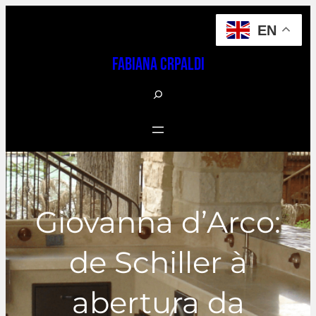
Pular
EN
para
o
Fabiana Crpaldi
conteúdo
S
e
a
r
c
h
Giovanna d’Arco:
de Schiller à
abertura da