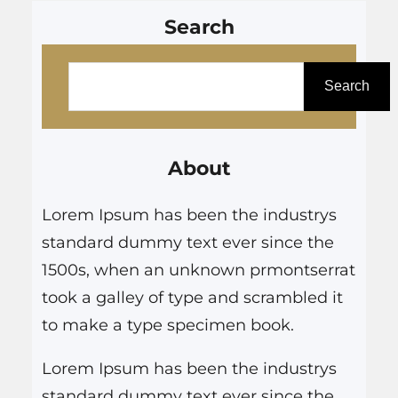
Search
P
e
Search
s
q
About
u
i
Lorem Ipsum has been the industrys
s
standard dummy text ever since the
a
1500s, when an unknown prmontserrat
r
took a galley of type and scrambled it
to make a type specimen book.
Lorem Ipsum has been the industrys
standard dummy text ever since the