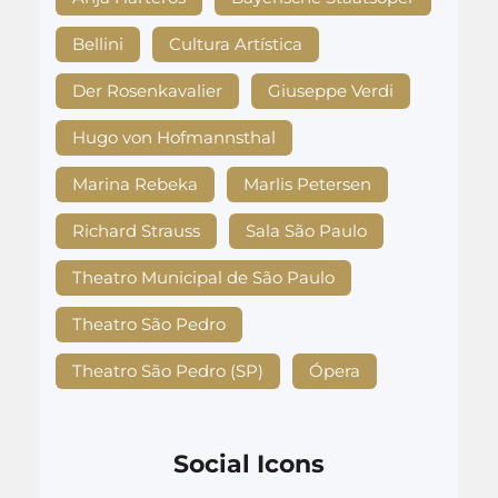
Bellini
Cultura Artística
Der Rosenkavalier
Giuseppe Verdi
Hugo von Hofmannsthal
Marina Rebeka
Marlis Petersen
Richard Strauss
Sala São Paulo
Theatro Municipal de São Paulo
Theatro São Pedro
Theatro São Pedro (SP)
Ópera
Social Icons