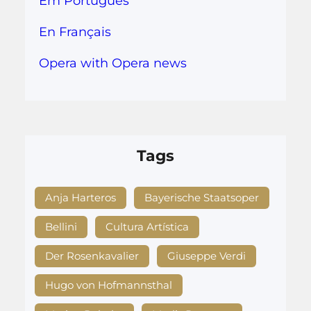
Em Português
En Français
Opera with Opera news
Tags
Anja Harteros
Bayerische Staatsoper
Bellini
Cultura Artística
Der Rosenkavalier
Giuseppe Verdi
Hugo von Hofmannsthal