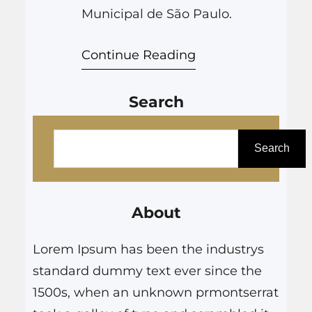
Municipal de São Paulo.
Continue Reading
Search
P
e
Search
s
q
About
u
i
Lorem Ipsum has been the industrys
s
standard dummy text ever since the
a
1500s, when an unknown prmontserrat
r