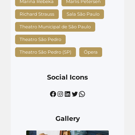
Marina Rebeka
Marlis Petersen
Richard Strauss
Sala São Paulo
Theatro Municipal de São Paulo
Theatro São Pedro
Theatro São Pedro (SP)
Ópera
Social Icons
Facebook
Instagram
LinkedIn
Twitter
WhatsApp
Gallery