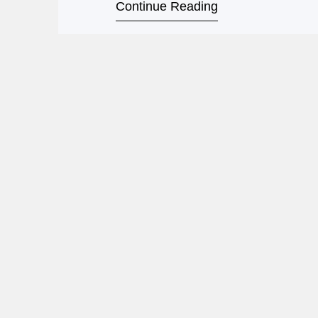
Continue Reading
drama flamenco​