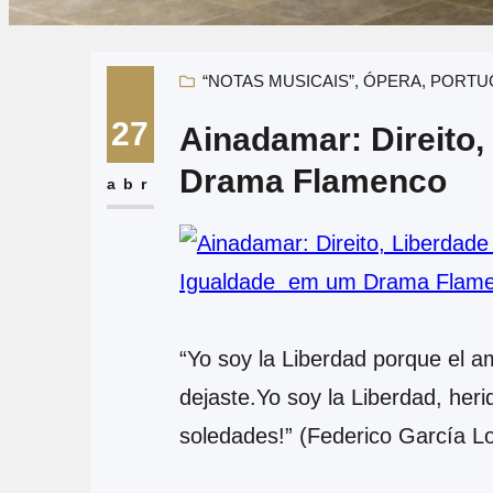
“NOTAS MUSICAIS”
, 
ÓPERA
, 
PORTU
27
Ainadamar: Direito,
Drama Flamenco​
abr
“Yo soy la Liberdad porque el a
dejaste.Yo soy la Liberdad, her
soledades!” (Federico García L
Notas Musicais: “Ainadamar”: D