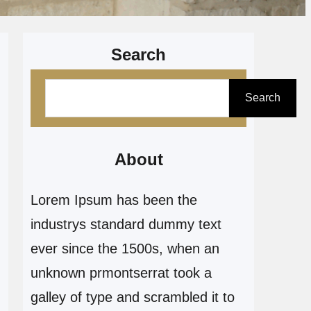
Search
P
Search
e
s
q
About
u
Lorem Ipsum has been the
i
industrys standard dummy text
s
ever since the 1500s, when an
a
unknown prmontserrat took a
r
galley of type and scrambled it to