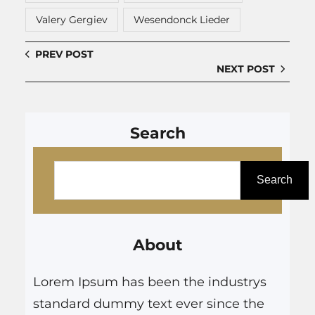
Valery Gergiev
Wesendonck Lieder
PREV POST
NEXT POST
Search
P
e
Search
s
q
About
u
i
Lorem Ipsum has been the industrys
s
standard dummy text ever since the
a