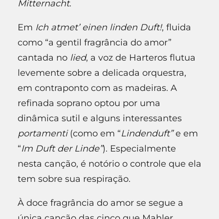
Mitternacht
.
Em
Ich atmet’ einen linden Duft!
, fluida
como “a gentil fragrância do amor”
cantada no
lied
, a voz de Harteros flutua
levemente sobre a delicada orquestra,
em contraponto com as madeiras. A
refinada soprano optou por uma
dinâmica sutil e alguns interessantes
portamenti
(como em “
Lindenduft”
e em
“
Im Duft der Linde”
). Especialmente
nesta canção, é notório o controle que ela
tem sobre sua respiração.
À doce fragrância do amor se segue a
única canção das cinco que Mahler