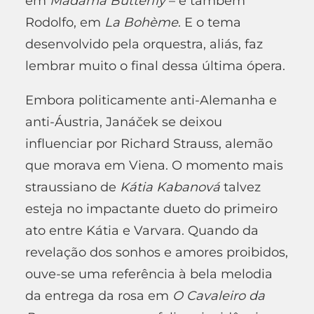
em
Madama Butterfly
– e também
Rodolfo, em
La Boh
è
me
. E o tema
desenvolvido pela orquestra, aliás, faz
lembrar muito o final dessa última ópera.
Embora politicamente anti-Alemanha e
anti-Áustria, Janáček se deixou
influenciar por Richard Strauss, alemão
que morava em Viena. O momento mais
straussiano de
K
á
tia
Kabanov
á
talvez
esteja no impactante dueto do primeiro
ato entre Kátia e Varvara. Quando da
revelação dos sonhos e amores proibidos,
ouve-se uma referência à bela melodia
da entrega da rosa em
O Cavaleiro da