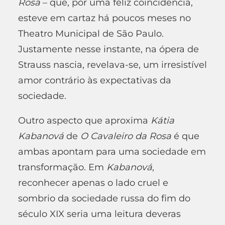
Rosa
– que, por uma feliz coincidência,
esteve em cartaz há poucos meses no
Theatro Municipal de São Paulo.
Justamente nesse instante, na ópera de
Strauss nascia, revelava-se, um irresistível
amor contrário às expectativas da
sociedade.
Outro aspecto que aproxima
K
á
tia
Kabanov
á
de
O Cavaleiro da Rosa
é que
ambas apontam para uma sociedade em
transformação. Em
Kabanov
á
,
reconhecer apenas o lado cruel e
sombrio da sociedade russa do fim do
século XIX seria uma leitura deveras