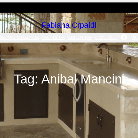
Fabiana Crpaldi
FAC
I
NOTAS MUSICAIS
ARTICLES
ABOUT ME
CONTACT
Tag:
Anibal Mancini