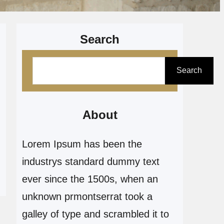
Search
P
Search
e
s
q
About
u
Lorem Ipsum has been the
i
industrys standard dummy text
s
ever since the 1500s, when an
a
unknown prmontserrat took a
r
galley of type and scrambled it to