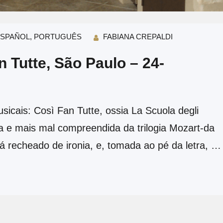
SPAÑOL
, 
PORTUGUÊS
FABIANA CREPALDI
n Tutte, São Paulo – 24-
icais: Così Fan Tutte, ossia La Scuola degli
 e mais mal compreendida da trilogia Mozart-da
tá recheado de ironia, e, tomada ao pé da letra, a
il e misógina; quanto à música, é sofisticada,…