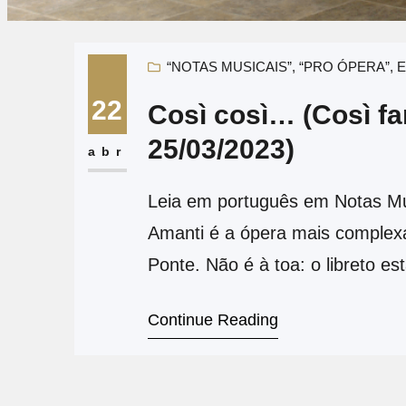
“NOTAS MUSICAIS”
, 
“PRO ÓPERA”
, 
E
22
Così così… (Così fa
25/03/2023)
abr
Leia em português em Notas Mus
Amanti é a ópera mais complexa
Ponte. Não é à toa: o libreto es
trama é inverossímil, até infant
Continue Reading