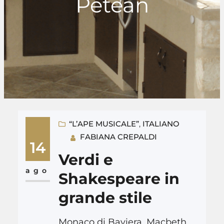
Petean
“L’APE MUSICALE”
, 
ITALIANO
FABIANA CREPALDI
14
Verdi e
ago
Shakespeare in
grande stile
Monaco di Baviera, Macbeth,