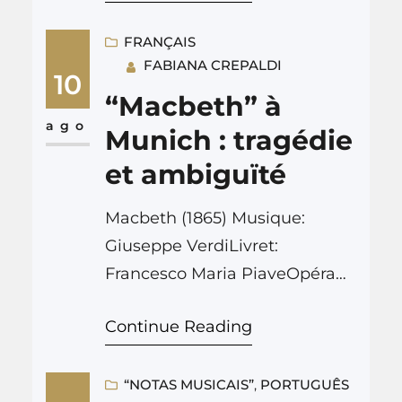
FRANÇAIS
FABIANA CREPALDI
10
“Macbeth” à
ago
Munich : tragédie
et ambiguïté
Macbeth (1865) Musique:
Giuseppe VerdiLivret:
Francesco Maria PiaveOpéra
en 4 acts. Bayerische
Continue Reading
Staatsoper (Munich), 18 juilliet
2022 Diretion musicale:
Antonino FoglianiMise en
“NOTAS MUSICAIS”
, 
PORTUGUÊS