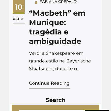
FABIANA CREPALDI
Scène: Martin KušejDécors:
10
Martin ZehetgruberCostumes:
“Macbeth” em
Werner FritzLumière: Reinhard
ago
Munique:
Traub Lady Macbeth: Ekaterina
tragédia e
SemenchukMacbeth: George
ambiguidade
PeteanBanco: Christian Van
HornMacduff: Giovanni Sala
Verdi e Shakespeare em
Bayerisches
grande estilo na Bayerische
StaatsorchesterBayerischer
Staatsoper, durante o
Staatsopernchor Em português
Münchner Opernfestspiele
En español In Italiano Bien que
Continue Reading
2022, a partir da leitura de
le livret…
Martin Kušej. Leia em Notas
Search
Musicais En français En
español
P