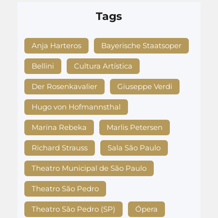
Tags
Anja Harteros
Bayerische Staatsoper
Bellini
Cultura Artística
Der Rosenkavalier
Giuseppe Verdi
Hugo von Hofmannsthal
Marina Rebeka
Marlis Petersen
Richard Strauss
Sala São Paulo
Theatro Municipal de São Paulo
Theatro São Pedro
Theatro São Pedro (SP)
Ópera