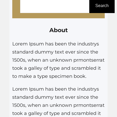
e
Search
s
q
About
u
i
Lorem Ipsum has been the industrys
s
standard dummy text ever since the
a
1500s, when an unknown prmontserrat
r
took a galley of type and scrambled it
to make a type specimen book.
Lorem Ipsum has been the industrys
standard dummy text ever since the
1500s, when an unknown prmontserrat
took a galley of type and scrambled it