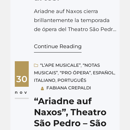
Ariadne auf Naxos cierra
brillantemente la temporada
de ópera del Theatro São Pedro
(São Paulo, Brasil). Ariadne auf
Continue Reading
Naxos (1916)Ópera en prólogo y
un acto Música: Richard
Strauss (1864-1949)Libreto:
“L’APE MUSICALE”
, 
“NOTAS
MUSICAIS”
, 
“PRO ÓPERA”
, 
ESPAÑOL
, 
Hugo von Hofmannsthal (1874-
30
ITALIANO
, 
PORTUGUÊS
1929) Theatro São Pedro, 25 y
FABIANA CREPALDI
27 de noviembre de 2022
nov
“Ariadne auf
Dirección musical: Felix
Naxos”, Theatro
KriegerDirección de escena:
Pablo Maritano Ariadne: Eiko
São Pedro – São
Senda, sopranoZerbinetta: