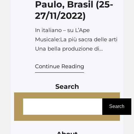
Paulo, Brasil (25-
Carla…
27/11/2022)
In italiano – su L’Ape
Musicale:La più sacra delle arti
Una bella produzione di
Ariadne auf Naxos affronta il
Continue Reading
tema della crescita e del
cambiamento e si segnala la
Search
bella prova di Luisa
Francesconi come
P
Compositrice (e non
e
Search
Compositore) alla scoperta di
s
sé. Degni di nota anche i
q
progetti di inclusione dedicati
u