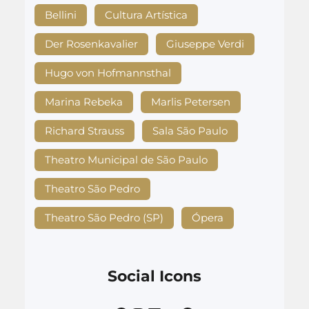
Bellini
Cultura Artística
Der Rosenkavalier
Giuseppe Verdi
Hugo von Hofmannsthal
Marina Rebeka
Marlis Petersen
Richard Strauss
Sala São Paulo
Theatro Municipal de São Paulo
Theatro São Pedro
Theatro São Pedro (SP)
Ópera
Social Icons