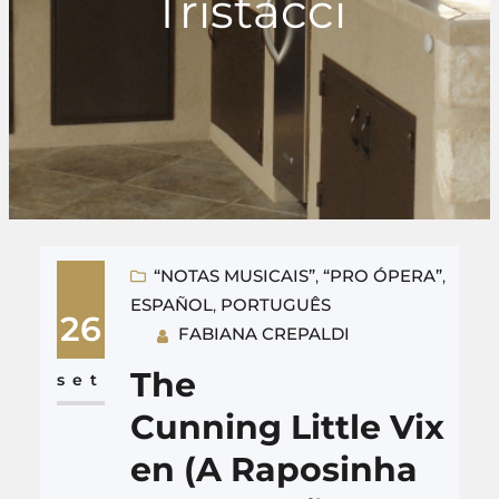
Tristacci
“NOTAS MUSICAIS”
, 
“PRO ÓPERA”
, 
ESPAÑOL
, 
PORTUGUÊS
26
FABIANA CREPALDI
The
set
Cunning Little Vix
en (A Raposinha