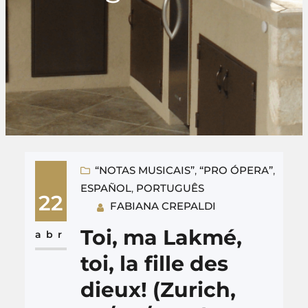
“NOTAS MUSICAIS”
, 
“PRO ÓPERA”
, 
ESPAÑOL
, 
PORTUGUÊS
22
FABIANA CREPALDI
Toi, ma Lakmé,
abr
toi, la fille des
dieux! (Zurich,