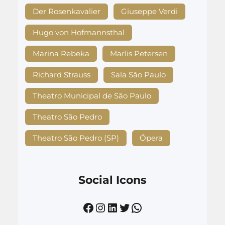
Der Rosenkavalier
Giuseppe Verdi
Hugo von Hofmannsthal
Marina Rebeka
Marlis Petersen
Richard Strauss
Sala São Paulo
Theatro Municipal de São Paulo
Theatro São Pedro
Theatro São Pedro (SP)
Ópera
Social Icons
Facebook
Instagram
LinkedIn
Twitter
WhatsApp