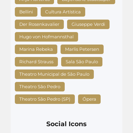
Bellini
Cultura Artística
Der Rosenkavalier
Giuseppe Verdi
Hugo von Hofmannsthal
Marina Rebeka
Marlis Petersen
Richard Strauss
Sala São Paulo
Theatro Municipal de São Paulo
Theatro São Pedro
Theatro São Pedro (SP)
Ópera
Social Icons