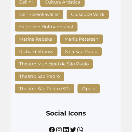
Bellini
Cultura Artística
Der Rosenkavalier
Giuseppe Verdi
Hugo von Hofmannsthal
Marina Rebeka
Marlis Petersen
Richard Strauss
Sala São Paulo
Theatro Municipal de São Paulo
Theatro São Pedro
Theatro São Pedro (SP)
Ópera
Social Icons
Facebook
Instagram
LinkedIn
Twitter
WhatsApp