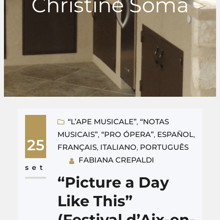
Christine Soma
“L’APE MUSICALE”
, 
“NOTAS
MUSICAIS”
, 
“PRO ÓPERA”
, 
ESPAÑOL
, 
25
FRANÇAIS
, 
ITALIANO
, 
PORTUGUÊS
FABIANA CREPALDI
set
“Picture a Day
Like This”
(Festival d’Aix-en-