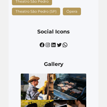
Theatro São Pedro
Theatro São Pedro (SP)
Ópera
Social Icons
Facebook
Instagram
LinkedIn
Twitter
WhatsApp
Gallery