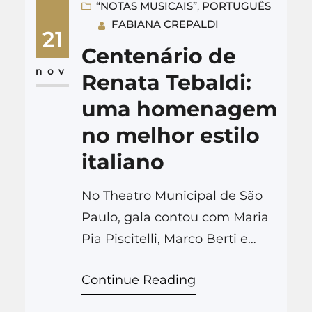
“NOTAS MUSICAIS”
, 
PORTUGUÊS
FABIANA CREPALDI
21
Centenário de
nov
Renata Tebaldi:
uma homenagem
no melhor estilo
italiano
No Theatro Municipal de São
Paulo, gala contou com Maria
Pia Piscitelli, Marco Berti e
Rodolfo Giugliani. Leia em
Continue Reading
Notas Musicais: En español In
italiano