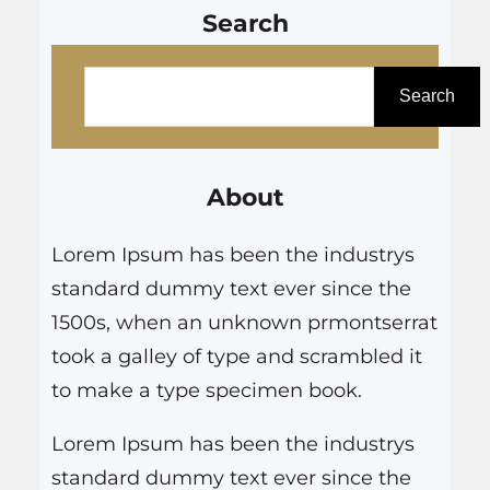
Search
P
e
Search
s
q
About
u
i
Lorem Ipsum has been the industrys
s
standard dummy text ever since the
a
1500s, when an unknown prmontserrat
r
took a galley of type and scrambled it
to make a type specimen book.
Lorem Ipsum has been the industrys
standard dummy text ever since the