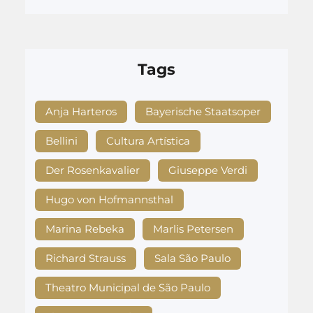
Tags
Anja Harteros
Bayerische Staatsoper
Bellini
Cultura Artística
Der Rosenkavalier
Giuseppe Verdi
Hugo von Hofmannsthal
Marina Rebeka
Marlis Petersen
Richard Strauss
Sala São Paulo
Theatro Municipal de São Paulo