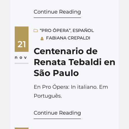
en español en L’Ape Musicale.
Continue Reading
Em português (Notas
Musicais).
“PRO ÓPERA”
, 
ESPAÑOL
FABIANA CREPALDI
21
Centenario de
nov
Renata Tebaldi en
São Paulo
En Pro Ópera: In italiano. Em
Português.
Continue Reading