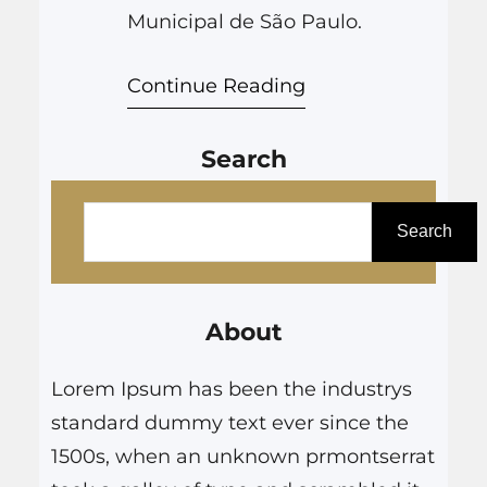
Municipal de São Paulo.
Continue Reading
Search
P
e
Search
s
q
About
u
i
Lorem Ipsum has been the industrys
s
standard dummy text ever since the
a
1500s, when an unknown prmontserrat
r