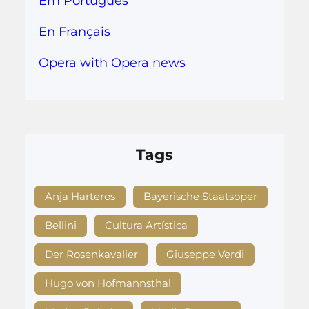
Em Português
En Français
Opera with Opera news
Tags
Anja Harteros
Bayerische Staatsoper
Bellini
Cultura Artística
Der Rosenkavalier
Giuseppe Verdi
Hugo von Hofmannsthal