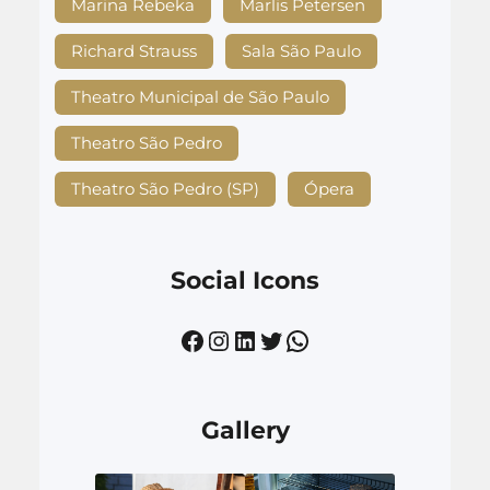
Marina Rebeka
Marlis Petersen
Richard Strauss
Sala São Paulo
Theatro Municipal de São Paulo
Theatro São Pedro
Theatro São Pedro (SP)
Ópera
Social Icons
Facebook
Instagram
LinkedIn
Twitter
WhatsApp
Gallery