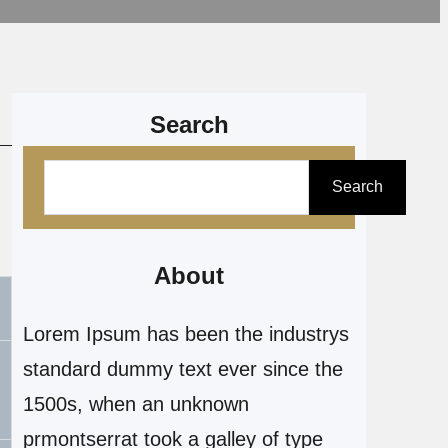
Search
P
Search
e
s
q
About
u
Lorem Ipsum has been the industrys
i
standard dummy text ever since the
s
1500s, when an unknown
a
prmontserrat took a galley of type
r