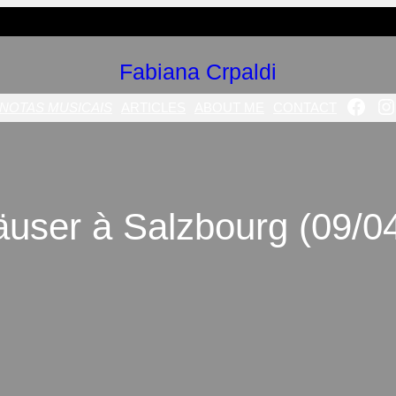
Fabiana Crpaldi
FAC
I
NOTAS MUSICAIS
ARTICLES
ABOUT ME
CONTACT
user à Salzbourg (09/0