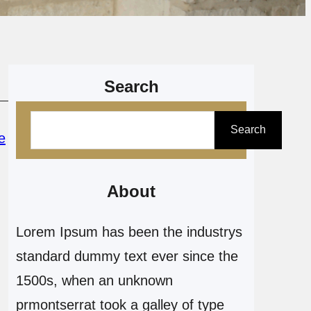
Search
P
Search
e
e
s
q
About
u
Lorem Ipsum has been the industrys
i
standard dummy text ever since the
s
1500s, when an unknown
a
prmontserrat took a galley of type
r