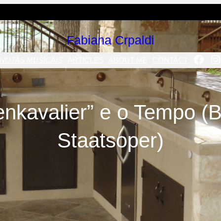
Fabiana Crpaldi
FAC
I
NOTAS MUSICAIS
ARTICLES
ABOUT ME
CONTACT
nkavalier” e o Tempo (
Staatsoper)