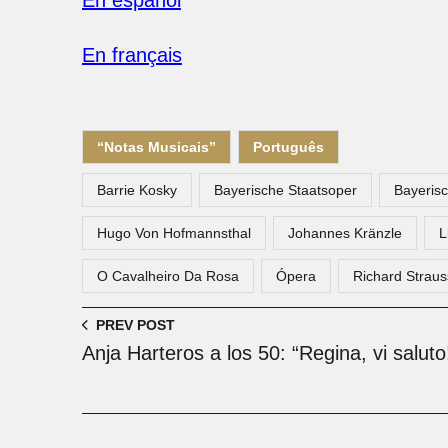
En español
En français
“Notas Musicais”
Português
Barrie Kosky
Bayerische Staatsoper
Bayerisc
Hugo Von Hofmannsthal
Johannes Kränzle
L
O Cavalheiro Da Rosa
Ópera
Richard Straus
PREV POST
Anja Harteros a los 50: “Regina, vi saluto