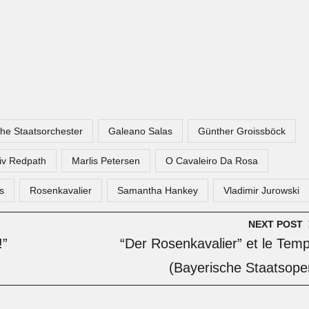
he Staatsorchester
Galeano Salas
Günther Groissböck
iv Redpath
Marlis Petersen
O Cavaleiro Da Rosa
s
Rosenkavalier
Samantha Hankey
Vladimir Jurowski
NEXT POST
!”
“Der Rosenkavalier” et le Tem
(Bayerische Staatsope