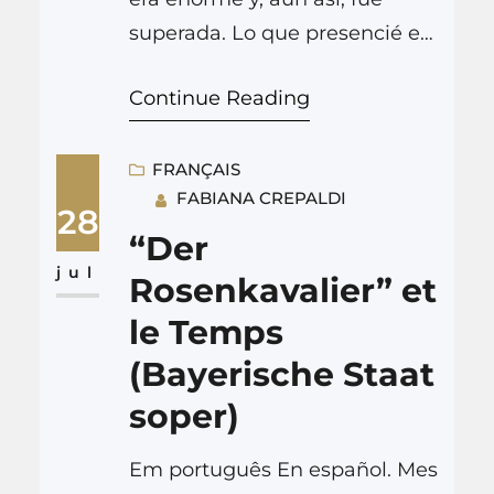
superada. Lo que presencié en
la Bayerische Staatsoper
Continue Reading
durante el Festival de Ópera de
Múnich, con el teatro repleto,
fue la combinación perfecta de
FRANÇAIS
FABIANA CREPALDI
una producción teatral
28
brillante y sensible de Barrie
“Der
Kosky, actuaciones
jul
Rosenkavalier” et
memorables, especialmente
le Temps
de Marlis Petersen y Günther
(Bayerische Staat
Groissböck (que sustituyó a
soper)
Christof Fischesser como
Baron Ochs),…
Em português En español. Mes