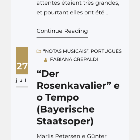
attentes étaient très grandes,
et pourtant elles ont été
surpassées. Ce que j’ai vu au
Continue Reading
Bayerische Staatsoper dans le
cadre du festival de l’opéra de
Munich le 21 juillet, dans un
“NOTAS MUSICAIS”
, 
PORTUGUÊS
FABIANA CREPALDI
théâtre plein à craquer, était la
27
combinaison parfaite d’une
“Der
production théâtrale géniale et
jul
Rosenkavalier” e
sensible de Barrie Kosky,
o Tempo
d’interprétations mémorables,
(Bayerische
…
Staatsoper)
Marlis Petersen e Günter