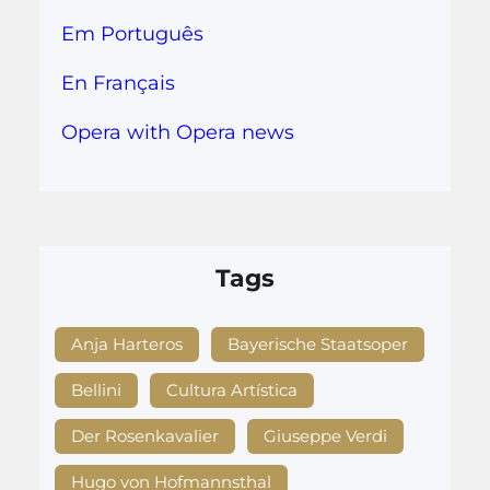
Em Português
En Français
Opera with Opera news
Tags
Anja Harteros
Bayerische Staatsoper
Bellini
Cultura Artística
Der Rosenkavalier
Giuseppe Verdi
Hugo von Hofmannsthal