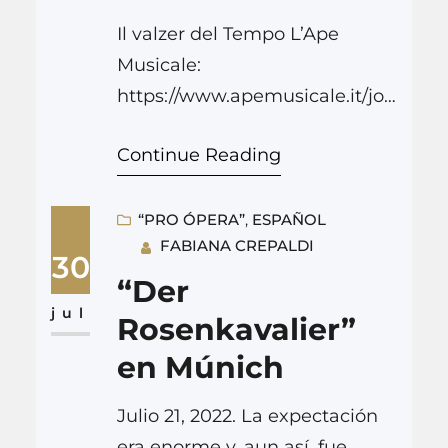
Il valzer del Tempo L’Ape
Musicale:
https://www.apemusicale.it/joo
mla/it/recensioni/70-
Continue Reading
opera/opera-2022/13415-
monaco-di-baviera-der-
rosenkavalier-21-07-2022
“PRO ÓPERA”
, 
ESPAÑOL
FABIANA CREPALDI
30
“Der
jul
Rosenkavalier”
en Múnich
Julio 21, 2022. La expectación
era enorme y, aun así, fue