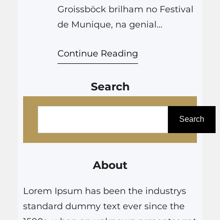
Groissböck brilham no Festival
de Munique, na genial
produção de Barrie Kosky.
Continue Reading
Search
P
e
Search
s
q
About
u
i
Lorem Ipsum has been the industrys
s
standard dummy text ever since the
a