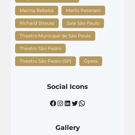
Marina Rebeka
Marlis Petersen
Richard Strauss
Sala São Paulo
Theatro Municipal de São Paulo
Theatro São Pedro
Theatro São Pedro (SP)
Ópera
Social Icons
Facebook
Instagram
LinkedIn
Twitter
WhatsApp
Gallery