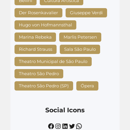
Bellini
Cultura Artística
Der Rosenkavalier
Giuseppe Verdi
Hugo von Hofmannsthal
Marina Rebeka
Marlis Petersen
Richard Strauss
Sala São Paulo
Theatro Municipal de São Paulo
Theatro São Pedro
Theatro São Pedro (SP)
Ópera
Social Icons
Facebook
Instagram
LinkedIn
Twitter
WhatsApp