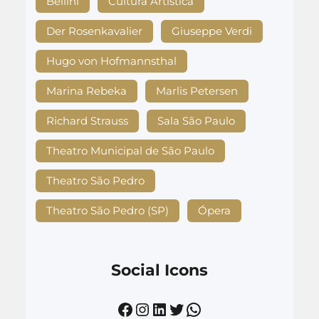
Bellini
Cultura Artística
Der Rosenkavalier
Giuseppe Verdi
Hugo von Hofmannsthal
Marina Rebeka
Marlis Petersen
Richard Strauss
Sala São Paulo
Theatro Municipal de São Paulo
Theatro São Pedro
Theatro São Pedro (SP)
Ópera
Social Icons
Facebook
Instagram
LinkedIn
Twitter
WhatsApp